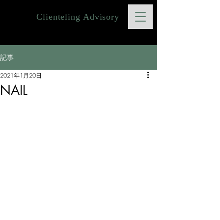
Clienteling Advisory
記事
2021年1月20日
NAIL