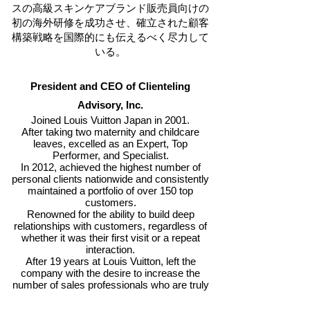
スの高級スキンケアブランド販売員向けの
初の海外研修を成功させ、確立された顧客
構築戦略を国際的にも伝えるべく尽力して
いる。
President and CEO of Clienteling
Advisory, Inc.
Joined Louis Vuitton Japan in 2001.
After taking two maternity and childcare
leaves, excelled as an Expert, Top
Performer, and Specialist.
In 2012, achieved the highest number of
personal clients nationwide and consistently
maintained a portfolio of over 150 top
customers.
Renowned for the ability to build deep
relationships with customers, regardless of
whether it was their first visit or a repeat
interaction.
After 19 years at Louis Vuitton, left the
company with the desire to increase the
number of sales professionals who are truly
chosen by customers, leading to the
founding of a business in March 2020.