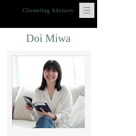
Clienteling Advisory
Doi Miwa