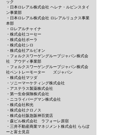
ック
・日本ロレアル株式会社 ヘレナ・ルビンスタイ
ン事業部
・日本ロレアル株式会社 ロレアルリュクス事業
本部
・ロレアルチャイナ
・株式会社コーセー
・株式会社ポーラ
・株式会社シロ
・株式会社アルビオン
・フォルクスワーゲングループジャパン株式会
社 アウディ事業部
・フォルクスワーゲングループジャパン株式会
社ベントレーモーター ズジャパン
・株式会社マツダ
・ソニーマーケティング株式会社
・アステラス製薬株式会社
・第一生命保険​株式会社
・ニコライバーグマン株式会社
・株式会社和光
・株式会社クロノス
・株式会社阪急阪神百貨店
・森ビル株式会社 ラフォーレ原宿
・三井不動産商業マネジメント株式会社 ららぽ
ーと富士見店