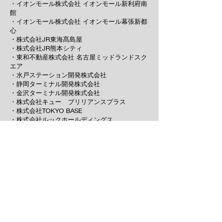
・イオンモール株式会社 イオンモール新利府南
館
・イオンモール株式会社 イオンモール幕張新都
心
・株式会社JR東海髙島屋
・株式会社JR熊本シティ
・東和不動産株式会社 名古屋ミッドランドスク
エア
・水戸ステーション開発株式会社
・静岡ターミナル開発株式会社
・金沢ターミナル開発株式会社
・株式会社キュー ブリリアンスプラス
・株式会社TOKYO BASE
・株式会社ルックホールディングス
・株式会社アバハウスインターナショナル
・株式会社ユナイテッドアローズ
・株式会社アリミノ
​・株式会社ジュン
・株式会社ITOHAN ゼロネットワーク
・タマリス株式会社
・株式会社FFJ FLEXFORM TOKYO
・ドリームベッド株式会社 ロゼ事業部
・株式会社C・B・Ｈ
・経営戦略研究所
・株式会社ジャパンライフデザインシステムズ