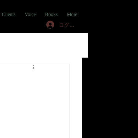
Clients
Voice
Books
More
ログイン