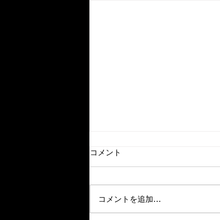
成長したいなら「安全地帯」
コメント
の外にでよう。
【成長したいなら「安全地帯」の
外にでよう】 家族や気の知れた
コメントを追加…
友人、慣れ親しんだ職場やよく行
くお店、知っている風景や音楽、