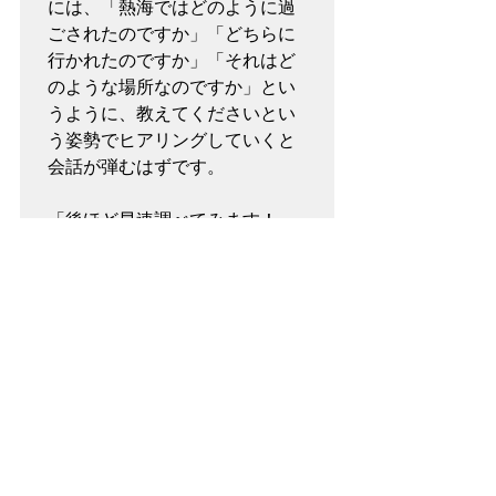
には、「熱海ではどのように過
ごされたのですか」「どちらに
行かれたのですか」「それはど
のような場所なのですか」とい
うように、教えてくださいとい
う姿勢でヒアリングしていくと
会話が弾むはずです。

「後ほど早速調べてみます！」
というように知らないことを教
えていただいたことに感謝を述
べつつ、見てみます、食べてみ
ます、聴いてみます、行ってみ
ます、というようにお伝えして
その感想をDMや電話、LINEな
どでコンタクトする際にお伝え
してみるのも、ご連絡のきっか
けになるはずです。
