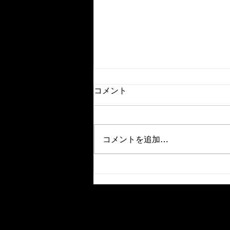
成長したいなら「安全地帯」
コメント
の外にでよう。
【成長したいなら「安全地帯」の
外にでよう】 家族や気の知れた
コメントを追加…
友人、慣れ親しんだ職場やよく行
くお店、知っている風景や音楽、
香り・・・そのような「安全地
帯」で過ごすことに誰もが安心や
心地よさを感じるはずです。 私
も年齢を重ね、家族を持ち、ライ
フスタイルが変わっていく中で、