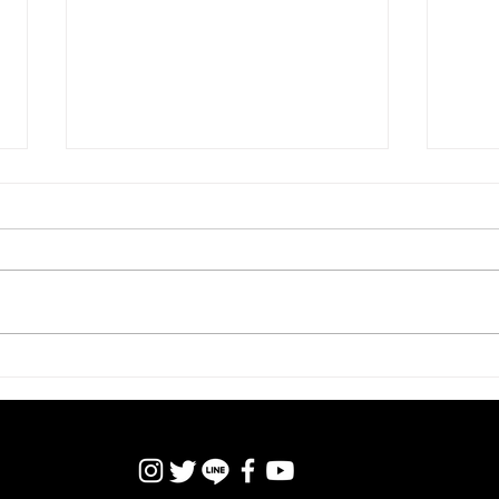
クラ
ュア
20
価値
され
て、
【オンラインセミナー】顧客
リー
いま
づくりを支えるCRM戦略と設
パニ
計― クライアンテリングを組
20
織で再現するには ―
2〜