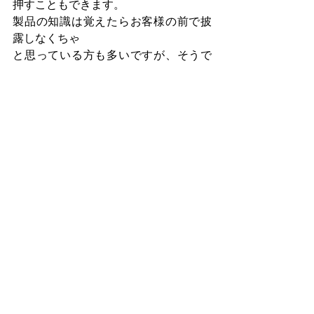
押すこともできます。
製品の知識は覚えたらお客様の前で披
露しなくちゃ
と思っている方も多いですが、そうで
はありません。
ここぞという時に、お伝えできるよう
にたくさんの引き出しを持っておくべ
きだけのことです。
そんな一言一言が、プロフェッショナ
ルに感じていただけて信頼に繋がるも
のだと思います。
少しでも参考になれば嬉しいです。
ご自身の中にたくさんの引き出しを。