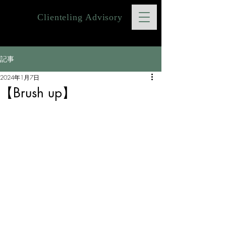
Clienteling Advisory
記事
2024年1月7日
【Brush up】